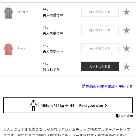
★
44 /
再入荷お知らせ
ネイビー
再入荷受付中
★
46 /
再入荷お知らせ
再入荷受付中
★
44 /
再入荷お知らせ
レッド
再入荷受付中
★
46 /
カートに入れる
残りわずか
店舗の在庫を確認・予約する
158cm / 51kg
44
Find your size
大人カジュアルな着こなしがかなうギンガムチェック柄のプルオーバートップ
スです。気になる二の腕やお腹まわりをカバーする袖丈・着丈長めのデザイ