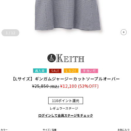
1
/
12
再入荷
L SIZE
手洗い可
SALE
【Lサイズ】ギンガムジャージーカットソープルオーバー
¥25,850
¥12,100
(53%OFF)
(税込)
110ポイント還元
レギュラーステージ
ログインして会員ステージをチェック
カラー
サイズ / 在庫
お気に入り