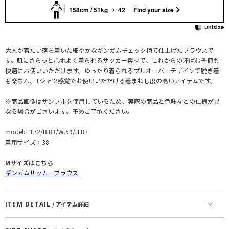
158cm / 51kg
42
Find your size
大人が着たい落ち着いた細やかなギンガムチェック柄で仕上げたブラウスで
す。肌にさらっと心地よく着られるサッカー素材で、これからの汗ばむ季節も
快適にお使いいただけます。ゆったり着られるプルオーバーデザインで脱ぎ着
も楽ちん、Tシャツ感覚でお使いいただける着まわし度の高いアイテムです。
※商品画像はサンプルを使用しているため、実際の商品と色味などの仕様が異
なる場合がございます。予めご了承ください。
model:T.172/B.83/W.59/H.87
着用サイズ：38
Mサイズはこちら
ギンガムサッカーブラウス
ITEM DETAIL
/ アイテム詳細