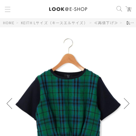
0
HOME
>
KEITH Lサイズ（キースエルサイズ）
>
≪再値下げ≫
>
【Lサイズ】キースＣＨジャージープルオーバー