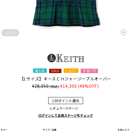
1
/
15
再入荷
L SIZE
手洗い可
SALE
【Lサイズ】キースＣＨジャージープルオーバー
¥28,050
¥14,300
(49%OFF)
(税込)
130ポイント還元
レギュラーステージ
ログインして会員ステージをチェック
カラー
サイズ / 在庫
お気に入り