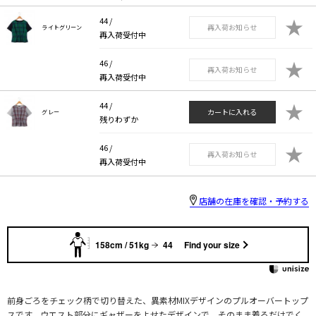
★
44 /
再入荷お知らせ
ライトグリーン
再入荷受付中
★
46 /
再入荷お知らせ
再入荷受付中
★
44 /
カートに入れる
グレー
残りわずか
★
46 /
再入荷お知らせ
再入荷受付中
店舗の在庫を確認・予約する
158cm / 51kg
44
Find your size
前身ごろをチェック柄で切り替えた、異素材MIXデザインのプルオーバートップ
スです。ウエスト部分にギャザーをよせたデザインで、そのまま着るだけでく