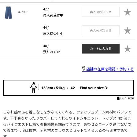
★
42 /
再入荷お知らせ
ネイビー
再入荷受付中
★
44 /
再入荷お知らせ
再入荷受付中
★
48 /
カートに入れる
残りわずか
店舗の在庫を確認・予約する
158cm / 51kg
42
Find your size
こなれ感のある着こなしをかなえてくれる、ウォッシュデニム素材のパンツで
す。下半身をゆったりカバーしてくれるワイドシルエット、トップスINが決ま
るハイウエスト仕様で脚長効果も期待できます。あわせるコーデを選ばないの
で着まわし度は抜群、同素材のブラウスとセットでそろえるのもおすすめで
す。