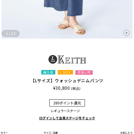
1
/
12
再入荷
L SIZE
手洗い可
【Lサイズ】ウォッシュデニムパンツ
¥30,800
(税込)
280ポイント還元
レギュラーステージ
ログインして会員ステージをチェック
カラー
サイズ / 在庫
お気に入り