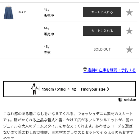
★
42 /
カートに入れる
ネイビー
販売中
★
44 /
カートに入れる
販売中
★
48 /
SOLD OUT
完売
店舗の在庫を確認・予約する
158cm / 51kg
42
Find your size
こなれ感のある着こなしをかなえてくれる、ウォッシュデニム素材のスカート
です。膝がかくれる上品な着丈と裾にかけて広がるフレアシルエットが、脱カ
ジュアルな大人のデニムスタイルをかなえてくれます。あわせるコーデを選ば
ないので着まわし度は抜群、同素材のブラウスとセットでそろえるのもおすす
めです。