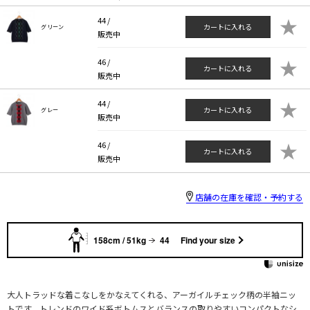
★
44 /
カートに入れる
グリーン
販売中
★
46 /
カートに入れる
販売中
★
44 /
カートに入れる
グレー
販売中
★
46 /
カートに入れる
販売中
店舗の在庫を確認・予約する
158cm / 51kg
44
Find your size
大人トラッドな着こなしをかなえてくれる、アーガイルチェック柄の半袖ニッ
トです。トレンドのワイド系ボトムスとバランスの取りやすいコンパクトなシ