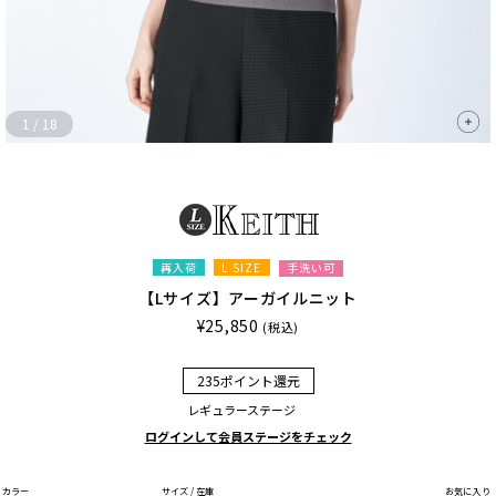
1
/
18
再入荷
L SIZE
手洗い可
【Lサイズ】アーガイルニット
¥25,850
(税込)
235ポイント還元
レギュラーステージ
ログインして会員ステージをチェック
カラー
サイズ / 在庫
お気に入り