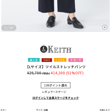
1
/
18
再入荷
L SIZE
手洗い可
SALE
【Lサイズ】ツイルストレッチパンツ
¥29,700
¥14,300
(51%OFF)
(税込)
130ポイント還元
レギュラーステージ
ログインして会員ステージをチェック
カラー
サイズ / 在庫
お気に入り