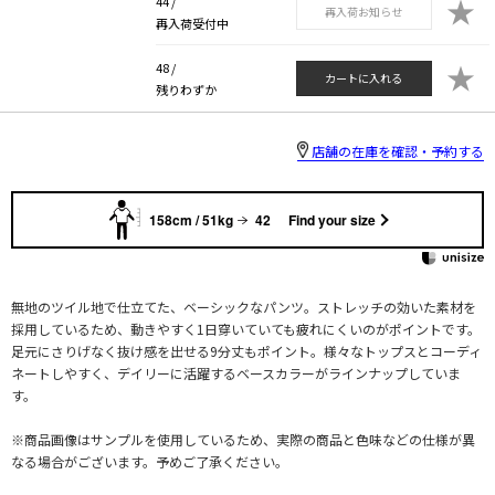
★
44 /
再入荷お知らせ
再入荷受付中
★
48 /
カートに入れる
残りわずか
店舗の在庫を確認・予約する
158cm / 51kg
42
Find your size
無地のツイル地で仕立てた、ベーシックなパンツ。ストレッチの効いた素材を
採用しているため、動きやすく1日穿いていても疲れにくいのがポイントです。
足元にさりげなく抜け感を出せる9分丈もポイント。様々なトップスとコーディ
ネートしやすく、デイリーに活躍するベースカラーがラインナップしていま
す。
※商品画像はサンプルを使用しているため、実際の商品と色味などの仕様が異
なる場合がございます。予めご了承ください。