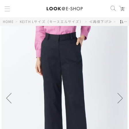
0
HOME
>
KEITH Lサイズ（キースエルサイズ）
>
≪再値下げ≫
>
【Lサイズ】ツイルストレッチパンツ