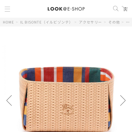
0
HOME
>
IL BISONTE（イルビゾンテ）
>
アクセサリー
>
その他
>
レ