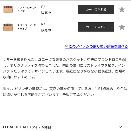
★
F /
ヌメ×マルチスト
カートに入れる
ライプ
販売中
★
F /
ヌメ×ベージュス
カートに入れる
トライプ
販売中
このアイテムの取り扱い店舗を調べる
レザーを編み込んだ、ユニークな表情のバスケット。中央にブランドロゴを配
し、オリジナリティを漂わせました。内部の生地にはストライプを描き、イン
パクトたっぷりにデザインしています。煩雑になりがちな小物や雑誌、衣類の
収納におすすめです。
※イル ビゾンテの革製品は、天然の革を使用している為、1点1点風合いや色味
に違いが生じる可能性がございます。予めご了承ください。
ITEM DETAIL
/ アイテム詳細