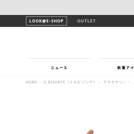
LOOK@E-SHOP
OUTLET
ニュース
新着ア
HOME
>
IL BISONTE（イルビゾンテ）
>
アクセサリー
>