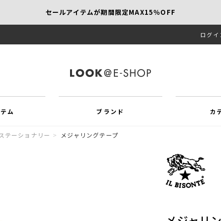
セールアイテムが期間限定MAX15％OFF
ログイ
【SCAPA】今すぐ着たい新作アイテム10％OFF
再値下げアイテムが追加！MORE SALE開催中！
イテム
ブランド
カ
ステーショナリー
>
メジャリングテープ
メジャリ