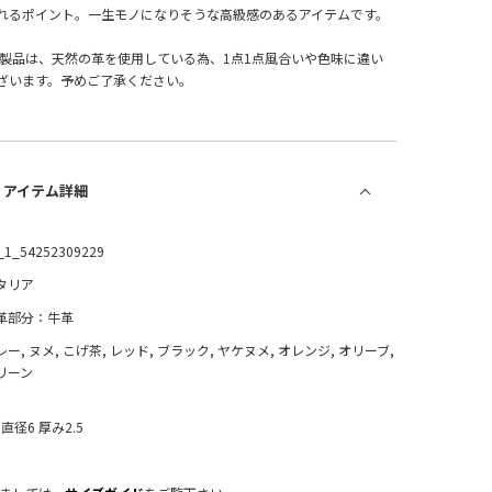
れるポイント。一生モノになりそうな高級感のあるアイテムです。
革製品は、天然の革を使用している為、1点1点風合いや色味に違い
ざいます。予めご了承ください。
/ アイテム詳細
_1_54252309229
タリア
革部分：牛革
レー, ヌメ, こげ茶, レッド, ブラック, ヤケヌメ, オレンジ, オリーブ,
リーン
直径6 厚み2.5