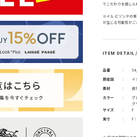
でこだわりを感じら
※イル ビゾンテの
が生じる可能性がご
ITEM DETAIL
品番
:
54
原産国
:
イ
素材
:
皮
カラー
:
グ
グ
サイズ
:
F
実寸
:
F：