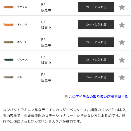
★
F /
カートに入れる
ヤケヌメ
販売中
★
F /
カートに入れる
オレンジ
販売中
★
F /
カートに入れる
オリーブ
販売中
★
F /
カートに入れる
グリーン
販売中
★
F /
カートに入れる
グレー
販売中
このアイテムの取り扱い店舗を調べる
コンパクトでミニマルなデザインのレザーペンケース。細身のペンが3・4本入
る内容量で、必要最低限のステーショナリーしか持たない方にお勧めです。旅
行や出張にさっと持って行ける大きさが魅力です。