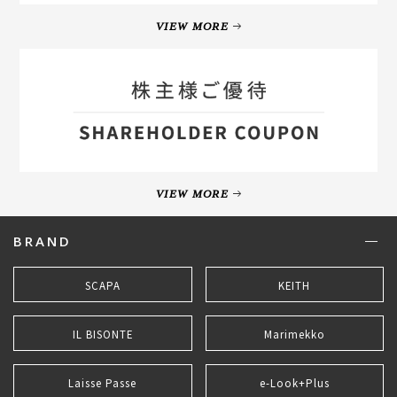
VIEW MORE
VIEW MORE
BRAND
SCAPA
KEITH
IL BISONTE
Marimekko
Laisse Passe
e-Look+Plus