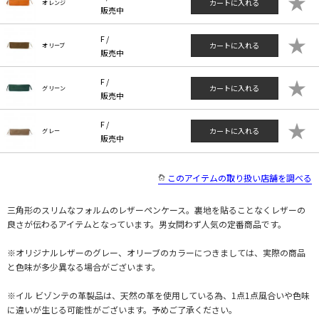
★
カートに入れる
オレンジ
販売中
★
F /
カートに入れる
オリーブ
販売中
★
F /
カートに入れる
グリーン
販売中
★
F /
カートに入れる
グレー
販売中
このアイテムの取り扱い店舗を調べる
三角形のスリムなフォルムのレザーペンケース。裏地を貼ることなくレザーの
良さが伝わるアイテムとなっています。男女問わず人気の定番商品です。
※オリジナルレザーのグレー、オリーブのカラーにつきましては、実際の商品
と色味が多少異なる場合がございます。
※イル ビゾンテの革製品は、天然の革を使用している為、1点1点風合いや色味
に違いが生じる可能性がございます。予めご了承ください。