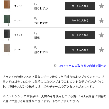
★
F /
カートに入れる
オリーブ
残りわずか
★
F /
カートに入れる
グリーン
残りわずか
★
F /
カートに入れる
ブラック
販売中
★
F /
カートに入れる
グレー
残りわずか
このアイテムの取り扱い店舗を調べる
ブランドの特徴である上質なレザーで仕立てた手触りのよいブックカバー。ブ
ランドロゴをフロントに型押ししたシンプルでエレガントなデザインがポイン
ト。栞紐のスピンの先端には、星のチャームのアクセントがおしゃれ。
※イル ビゾンテの革製品は、天然の革を使用している為、1点1点風合いや色味
に違いが生じる可能性がございます。予めご了承ください。