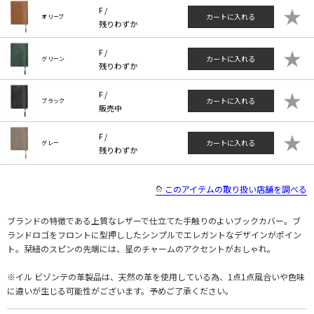
★
F /
カートに入れる
オリーブ
残りわずか
★
F /
カートに入れる
グリーン
残りわずか
★
F /
カートに入れる
ブラック
販売中
★
F /
カートに入れる
グレー
残りわずか
このアイテムの取り扱い店舗を調べる
ブランドの特徴である上質なレザーで仕立てた手触りのよいブックカバー。ブ
ランドロゴをフロントに型押ししたシンプルでエレガントなデザインがポイン
ト。栞紐のスピンの先端には、星のチャームのアクセントがおしゃれ。
※イル ビゾンテの革製品は、天然の革を使用している為、1点1点風合いや色味
に違いが生じる可能性がございます。予めご了承ください。