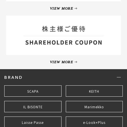
VIEW MORE
VIEW MORE
BRAND
SCAPA
KEITH
IL BISONTE
Marimekko
Laisse Passe
e-Look+Plus