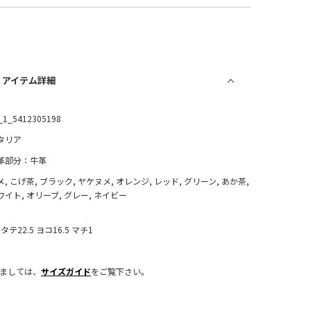
/ アイテム詳細
_1_5412305198
タリア
革部分：牛革
メ, こげ茶, ブラック, ヤケヌメ, オレンジ, レッド, グリーン, あか茶,
ワイト, オリーブ, グレー, ネイビー
タテ22.5 ヨコ16.5 マチ1
きましては、
サイズガイド
をご覧下さい。