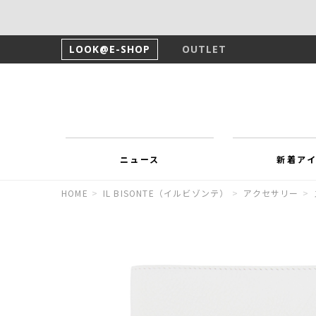
LOOK@E-SHOP
OUTLET
ニュース
新着ア
HOME
>
IL BISONTE（イルビゾンテ）
>
アクセサリー
>