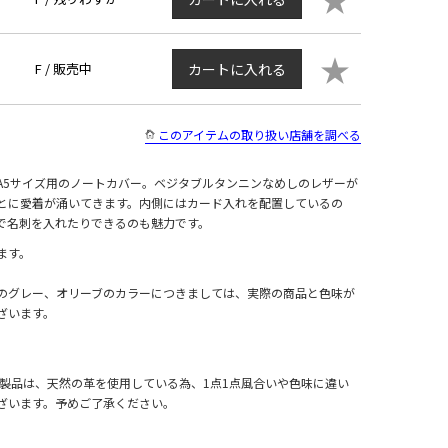
★
F /
販売中
カートに入れる
このアイテムの取り扱い店舗を調べる
A5サイズ用のノートカバー。ベジタブルタンニンなめしのレザーが
とに愛着が涌いてきます。内側にはカード入れを配置しているの
で名刺を入れたりできるのも魅力です。
ます。
のグレー、オリーブのカラーにつきましては、実際の商品と色味が
ざいます。
革製品は、天然の革を使用している為、1点1点風合いや色味に違い
ざいます。予めご了承ください。