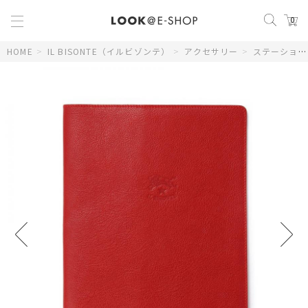
0
HOME
>
IL BISONTE（イルビゾンテ）
>
アクセサリー
>
ステーショナリー