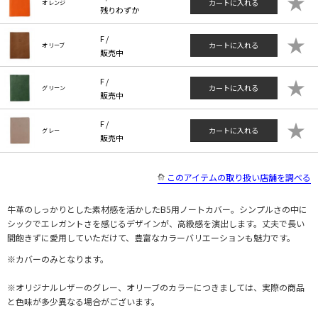
★
カートに入れる
オレンジ
残りわずか
★
F /
カートに入れる
オリーブ
販売中
★
F /
カートに入れる
グリーン
販売中
★
F /
カートに入れる
グレー
販売中
このアイテムの取り扱い店舗を調べる
牛革のしっかりとした素材感を活かしたB5用ノートカバー。シンプルさの中に
シックでエレガントさを感じるデザインが、高級感を演出します。丈夫で長い
間飽きずに愛用していただけて、豊富なカラーバリエーションも魅力です。
※カバーのみとなります。
※オリジナルレザーのグレー、オリーブのカラーにつきましては、実際の商品
と色味が多少異なる場合がございます。