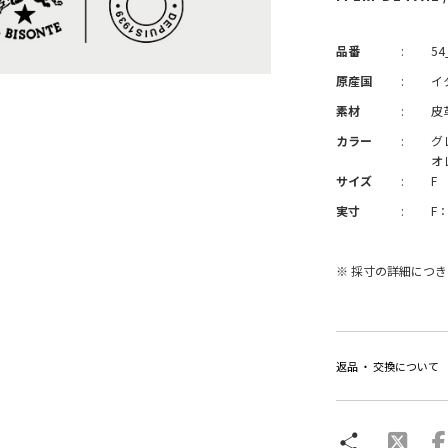
品番
:
54
原産国
:
イ
素材
:
皮
カラー
:
グ
オ
サイズ
:
F
実寸
:
F
※ 採寸の詳細につ
返品 ・ 交換について