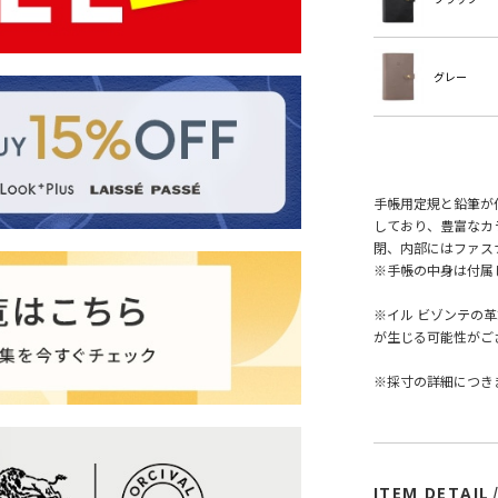
グレー
手帳用定規と鉛筆が
しており、豊富なカ
閉、内部にはファス
※手帳の中身は付属
※イル ビゾンテの
が生じる可能性がご
※採寸の詳細につき
ITEM DETAIL