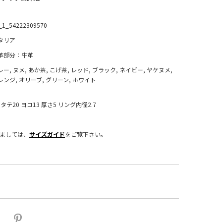
_1_54222309570
タリア
革部分：牛革
レー, ヌメ, あか茶, こげ茶, レッド, ブラック, ネイビー, ヤケヌメ,
レンジ, オリーブ, グリーン, ホワイト
：タテ20 ヨコ13 厚さ5 リング内径2.7
きましては、
サイズガイド
をご覧下さい。