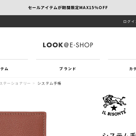
セールアイテムが期間限定MAX15％OFF
ログイ
【SCAPA】今すぐ着たい新作アイテム10％OFF
再値下げアイテムが追加！MORE SALE開催中！
イテム
ブランド
カ
ステーショナリー
>
システム手帳
システム