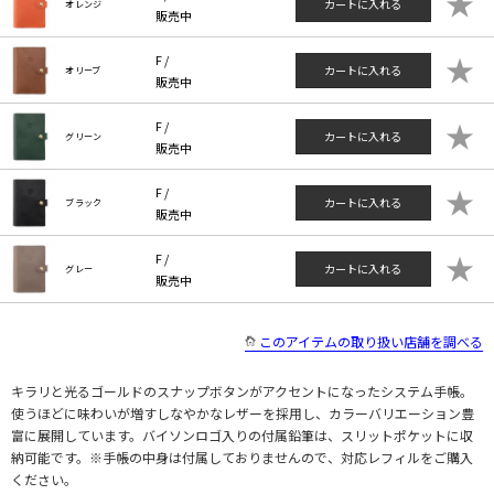
★
カートに入れる
オレンジ
販売中
★
F /
カートに入れる
オリーブ
販売中
★
F /
カートに入れる
グリーン
販売中
★
F /
カートに入れる
ブラック
販売中
★
F /
カートに入れる
グレー
販売中
このアイテムの取り扱い店舗を調べる
キラリと光るゴールドのスナップボタンがアクセントになったシステム手帳。
使うほどに味わいが増すしなやかなレザーを採用し、カラーバリエーション豊
富に展開しています。バイソンロゴ入りの付属鉛筆は、スリットポケットに収
納可能です。※手帳の中身は付属しておりませんので、対応レフィルをご購入
ください。