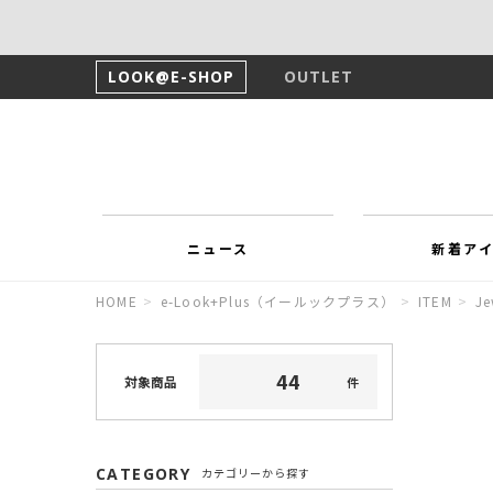
LOOK@E-SHOP
OUTLET
ニュース
新着ア
HOME
>
e-Look+Plus（イールックプラス）
>
ITEM
>
J
4
4
対象商品
件
CATEGORY
カテゴリーから探す