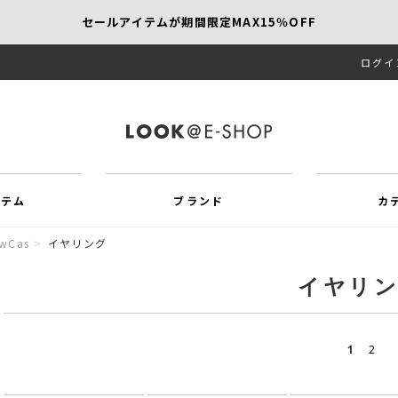
セールアイテムが期間限定MAX15％OFF
ログイ
【SCAPA】今すぐ着たい新作アイテム10％OFF
再値下げアイテムが追加！MORE SALE開催中！
イテム
ブランド
カ
ewCas
>
イヤリング
イヤリ
1
2