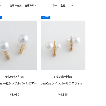
在庫の有無
:
カラー
:
W
NEW
e-Look+Plus
e-Look+Plus
JewCas 一粒シンプルパールエアフィットイヤリング
JewCas ツインパールエアフィットイヤリング
¥3,080
¥4,180