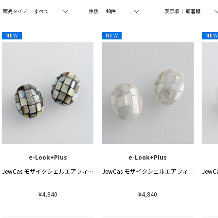
販売タイプ
:
件数
:
表示順
:
NEW
NEW
NE
e-Look+Plus
e-Look+Plus
JewCas モザイクシェルエアフィットイヤリング
JewCas モザイクシェルエアフィットイヤリング
¥4,840
¥4,840