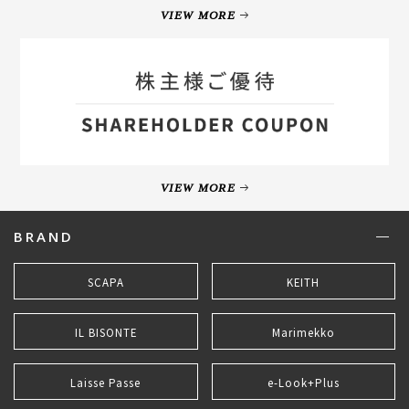
VIEW MORE
VIEW MORE
BRAND
SCAPA
KEITH
IL BISONTE
Marimekko
Laisse Passe
e-Look+Plus