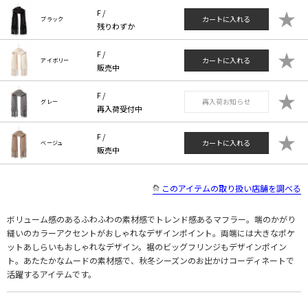
★
F /
カートに入れる
ブラック
残りわずか
★
F /
カートに入れる
アイボリー
販売中
★
F /
再入荷お知らせ
グレー
再入荷受付中
★
F /
カートに入れる
ベージュ
販売中
このアイテムの取り扱い店舗を調べる
ボリューム感のあるふわふわの素材感でトレンド感あるマフラー。端のかがり
縫いのカラーアクセントがおしゃれなデザインポイント。両端には大きなポケ
ットあしらいもおしゃれなデザイン。裾のビッグフリンジもデザインポイン
ト。あたたかなムードの素材感で、秋冬シーズンのお出かけコーディネートで
活躍するアイテムです。