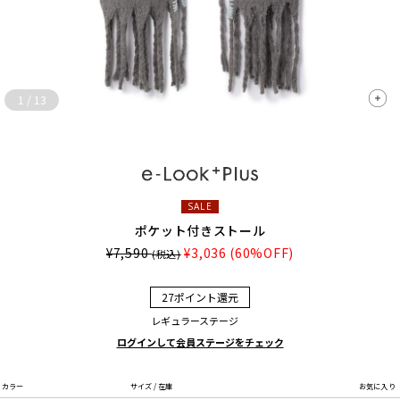
1
/
13
SALE
ポケット付きストール
¥7,590
¥3,036
(60%OFF)
(税込)
27ポイント還元
レギュラーステージ
ログインして会員ステージをチェック
カラー
サイズ / 在庫
お気に入り