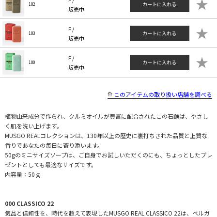
★
カートに入れる
102
販売中
★
F /
カートに入れる
103
販売中
★
F /
カートに入れる
100
販売中
このアイテムの取り扱い店舗を調べる
植物由来成分で作られ、クルミオイルが豊富に配合されたこの石鹸は、やさし
く肌を洗い上げます。
MUSGO REALコレクションは、130年以上の歴史に裏打ちされた品質と上質な
香りであなたの毎日に寄り添います。
50gのミニサイズソープは、ご自身でお試しいただくのにも、ちょっとしたプレ
ゼントとしても最適なサイズです。
内容量：50ｇ
000 CLASSICO 22
気品と信頼性を、時代を超えて表現したMUSGO REAL CLASSICO 22は、ベルガ