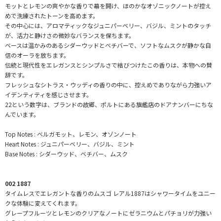
モットとレモンの爽やかな香りで幕を開け、ほのかなオゾニックノートが控え
めで洗練されたトーンを高めます。
その中心には、アロマティックなジュニパーベリー、バジル、ミントのタッチ
が、活力と静けさの微妙なバランスを保ちます。
ベースは温かみのあるシダーウッドとベチバーで、ソフトなムスクが静かな自
信のオーラを放ちます。
伝統と現代性をエレガンスとシンプルさで結びつけたこの香りは、本物への賛
辞です。
フレッシュなシトラス・ウッディの香りの中に、控えめでありながら力強いア
イデンティティを感じさせます。
22という数字は、ブランドの故郷、ポルトにある旗艦店のドアナンバーにちな
んでいます。
Top Notes : ベルガモット、レモン、オゾンノート
Heart Notes : ジュニパーベリー、バジル、ミント
Base Notes : シダーウッド、ベチバー、ムスク
002 1887
タイムレスでエレガントな香りのムスゴ レアル1887はシャワータイムをユニー
クな体験に変えてくれます。
グレープフルーツとレモンのクリアなノートにゼラニウムとパチョリが力強い