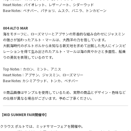
Heart Notes : バイオレット、レザーノート、シダーウッド
Base Notes : ベチバー、パチョリ、ムスク、バニラ、トンカビーン
004 ALTO MAR
海をモチーフに、ローズマリーとアブサンの芳香的な組み合わせにジャスミン
の強さが加わったアルト・マールは、大西洋の力を宿しています。
大航海時代のポルトガルから未知なる新天地を求めて出航した先人にインスピ
レーションを得て生み出されたアルト・マールは海の爽やかさと多面性、船乗
りの勇気を表現しているのです。
Top Notes：カロン、ミント、アニス
Heart Notes：アブサン、ジャスミン、ローズマリー
Base Notes: カシミアウッド、トンカ、ベチバー
※商品画像はサンプルを使用しているため、実際の商品とデザイン・色味など
の仕様が異なる場合がございます。予めご了承ください。
【MID SUMMER FAIR開催中】
クラウス ポルトでは、ミッドサマーフェアを開催中。