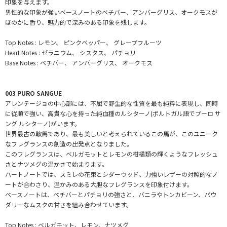
印象を与えます。
男性的な印象が強いベースノートのベチバー、アンバーグリス、オークモスが
ほのかに香り、魅力的で深みのある印象を残します。
Top Notes : レモン、 ピンクペッパー、 グレープフルーツ
Heart Notes : ゼラニウム、 シスタス、 パチョリ
Base Notes : ベチバー、 アンバーグリス、 オークモス
003 PURO SANGUE
アレンテージョの中心部には、不屈で野生的な性質を最も純粋に表現し、同時
に従順で強い、高貴な心を持った純血種のルシターノ(ポルトガル語でプーロ サ
ング ルシターノ)がいます。
世界最古の鞍馬であり、最も美しいと考えられているこの馬が、このユニーク
なフレグランスの創造の出発点となりました。
このフレグランスは、ベルガモットとレモンの柑橘類の輝くようなフレッシュ
さとナツメグの温かさで始まります。
ハートノートでは、スミレの花束とシダーウッド、力強いレザーの対照的なノ
ートが合わさり、温かみのある大胆なフレグランスを印象付けます。
ベースノートは、ベチバーとパチョリの強さと、バニラやトンカビーン、パウ
ダリーなムスクの甘さを組み合わせています。
Top Notes : ベルガモット、レモン、ナツメグ