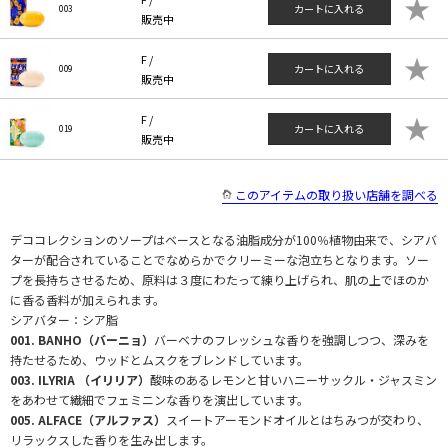
★
カートに入れる
003
販売中
★
F /
カートに入れる
009
販売中
★
F /
カートに入れる
019
販売中
このアイテムの取り扱い店舗を調べる
デココレクションのソープはベースとなる油脂成分が100％植物由来で、シアバ
ターが配合されていることでなめらかでクリーミーな泡立ちとなります。ソー
プを長持ちさせるため、原料は３度にわたって練り上げられ、肌の上でほのか
に香る香料が加えられます。
シアバター：シア脂
001. BANHO（バーニョ）
バーベナのフレッシュな香りを強調しつつ、深みを
持たせるため、ウッドとムスクをブレンドしています。
003. ILYRIA （イリリア）
酸味のあるレモンと甘いハニーサックル・ジャスミン
をあわせて繊細でフェミニンな香りを演出しています。
005. ALFACE（アルファス）
スイートアーモンドオイルとはちみつが交わり、
リラックスした香りを生み出します。