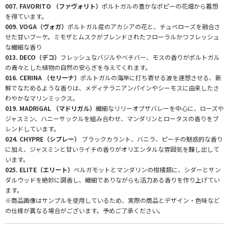
007. FAVORITO （ファヴォリト）
ポルトガルの豊かなポピーの花畑から着想
を得ています。
009. VOGA（ヴォガ）
ポルトガル産のアカシアの花と、チュベローズを融合さ
せた甘いブーケ。ミモザとムスクがブレンドされたフローラルかつフレッシュ
な繊細な香り
013. DECO（デコ）
フレッシュなバジルやベチバー、モスの香りがポルトガル
の青々とした植物の自然の安らぎを与えてくれます。
016. CERINA （セリーナ）
ポルトガルの海岸に打ち寄せる波を連想させる、新
鮮でなだめるような香りは、メディテラニアンパインやシーモスに由来したさ
わやかなマリンミックス。
019. MADRIGAL （マドリガル）
繊細なリリーオブザバレーを中心に、ローズや
ジャスミン、ハニーサックルを組み合わせ、マンダリンとロータスの香りをブ
レンドしています。
024. CHYPRE（シプレー）
ブラックカラント、バニラ、ピーチの魅惑的な香り
に加え、ジャスミンと甘いライチの香りがオリエンタルな雰囲気を醸し出して
います。
025. ELITE（エリート）
ベルガモットとマンダリンの柑橘類に、シダーとサン
ダルウッドを絶妙に調香し、繊細でありながらも活力ある香りを作り上げてい
ます。
※商品画像はサンプルを使用しているため、実際の商品とデザイン・色味など
の仕様が異なる場合がございます。予めご了承ください。