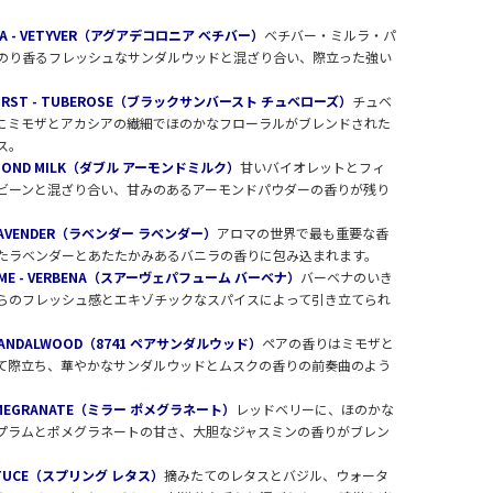
ONIA - VETYVER（アグアデコロニア べチバー）
ベチバー・ミルラ・パ
のり香るフレッシュなサンダルウッドと混ざり合い、際立った強い
UNBURST - TUBEROSE（ブラックサンバースト チュベローズ）
チュベ
にミモザとアカシアの繊細でほのかなフローラルがブレンドされた
ス。
 ALMOND MILK（ダブル アーモンドミルク）
甘いバイオレットとフィ
ビーンと混ざり合い、甘みのあるアーモンドパウダーの香りが残り
 - LAVENDER（ラベンダー ラベンダー）
アロマの世界で最も重要な香
たラベンダーとあたたかみあるバニラの香りに包み込まれます。
RFUME - VERBENA（スアーヴェパフューム バーベナ）
バーベナのいき
らのフレッシュ感とエキゾチックなスパイスによって引き立てられ
EAR SANDALWOOD（8741 ペアサンダルウッド）
ペアの香りはミモザと
て際立ち、華やかなサンダルウッドとムスクの香りの前奏曲のよう
 POMEGRANATE（ミラー ポメグラネート）
レッドベリーに、ほのかな
プラムとポメグラネートの甘さ、大胆なジャスミンの香りがブレン
LETTUCE（スプリング レタス）
摘みたてのレタスとバジル、ウォータ