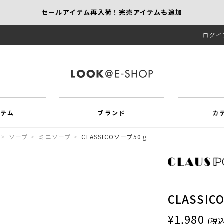
セールアイテム再入荷！完売アイテムも追加
ログイ
【KEITH/SCAPA】先行受注｜1,000円オフ
MORE SALE開催中！MAX60％OFF
イテム
ブランド
カ
>
ソープ
>
ミニソープ
>
CLASSICOソープ50ｇ
CLASSI
¥1,980
(税込