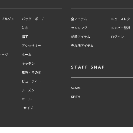
・ブルゾン
バッグ・ポーチ
全アイテム
ニュースレター
財布
ランキング
メンバー登録
帽子
新着アイテム
ログイン
アクセサリー
売れ筋アイテム
シャツ
ホーム
キッチン
STAFF SNAP
雑貨・その他
ビューティー
SCAPA
シーズン
KEITH
セール
Lサイズ