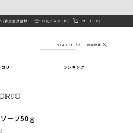
ン
新規会員登録
お気に入り [0]
カート [0]
詳細検索
テゴリー
ランキング
COソープ50ｇ
)