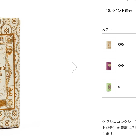
18ポイント還元
カラー
005
009
011
クラシココレクショ
ト成分）を豊富に含
します。