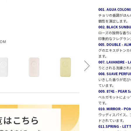
001. AGUA COL
チョリの香調がほん
個性を演出します。
002. BLACK S
ローズの独特な香り
印象的なフレグラン
OOM
005. DOUBLE -
グのエキスがトンカ
ます。
007. LAVANDRE
りとされる洗練され
008. SUAVE PE
いきした香りが花び
ています。
009. 8741 - P
ベルガモットによっ
です。
010. MIRROR -
ウッディスパイス、
ドされています。
011.SPRING - 