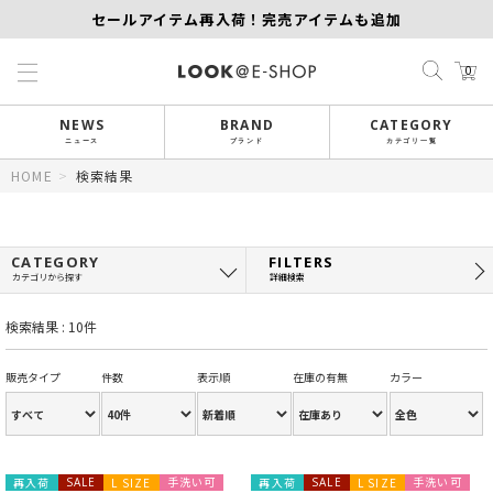
セールアイテム再入荷！完売アイテムも追加
【KEITH/SCAPA】先行受注｜1,000円オフ
0
MORE SALE開催中！MAX60％OFF
NEWS
BRAND
CATEGORY
ニュース
ブランド
カテゴリ一覧
HOME
>
検索結果
CATEGORY
FILTERS
カテゴリから探す
詳細検索
検索結果 : 10件
販売タイプ
件数
表示順
在庫の有無
カラー
手洗い可
手洗い可
再入荷
SALE
L SIZE
再入荷
SALE
L SIZE