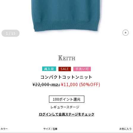
1
/
15
再入荷
手洗い可
SALE
コンパクトコットンニット
¥22,000
¥11,000
(50%OFF)
(税込)
100ポイント還元
レギュラーステージ
ログインして会員ステージをチェック
カラー
サイズ / 在庫
お気に入り