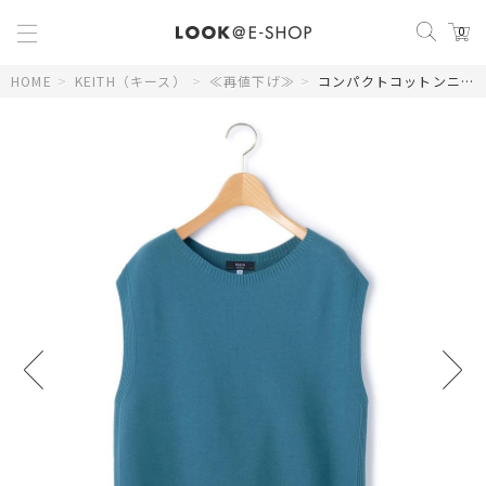
0
HOME
>
KEITH（キース）
>
≪再値下げ≫
>
コンパクトコットンニット