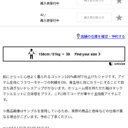
再入荷お知らせ
再入荷受付中
★
42 /
再入荷お知らせ
再入荷受付中
店舗の在庫を確認・予約する
158cm / 51kg
38
Find your size
肌にさらっと心地よく着られるコットン100%素材で仕上げたシャツです。アイ
テム全体にフラワーモチーフの刺繍をON、身生地と同じカラーにすることで目
立ち過ぎないドレスアップがかないます。ボリューム感を持たせた袖はタック
でシルエットに立体感をプラス、これ1枚でコーデが華やぐ主役級アイテムで
す。
※商品画像はサンプルを使用しているため、実際の商品と色味などの仕様が異
なる場合がございます。予めご了承ください。
model:T.172/B.83/W.59/H.87