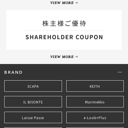
VIEW MORE
VIEW MORE
BRAND
SCAPA
KEITH
IL BISONTE
Marimekko
Laisse Passe
e-Look+Plus