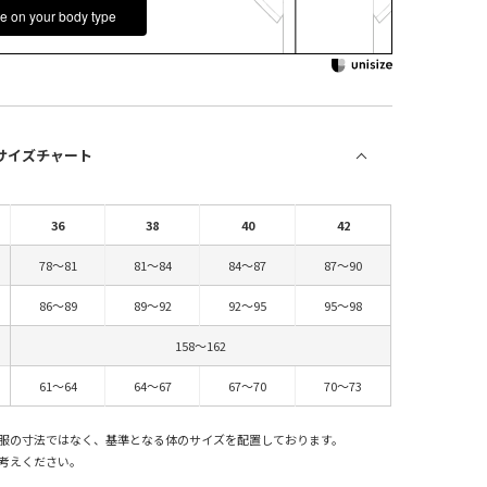
e on your body type
 サイズチャート
36
38
40
42
78～81
81～84
84～87
87～90
86～89
89～92
92～95
95～98
158～162
61～64
64～67
67～70
70～73
服の寸法ではなく、基準となる体のサイズを配置しております。
考えください。