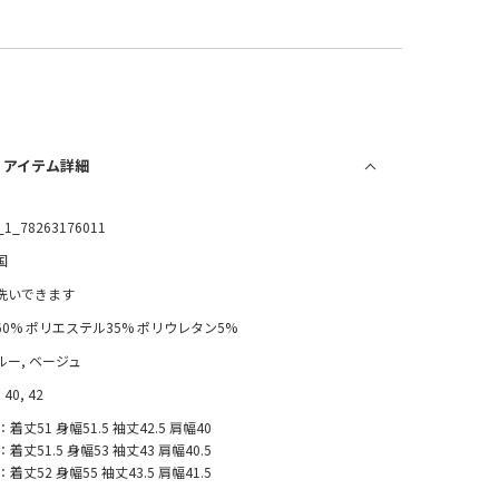
/ アイテム詳細
_1_78263176011
国
洗いできます
60% ポリエステル35% ポリウレタン5%
ルー, ベージュ
 40, 42
：着丈51 身幅51.5 袖丈42.5 肩幅40
：着丈51.5 身幅53 袖丈43 肩幅40.5
：着丈52 身幅55 袖丈43.5 肩幅41.5