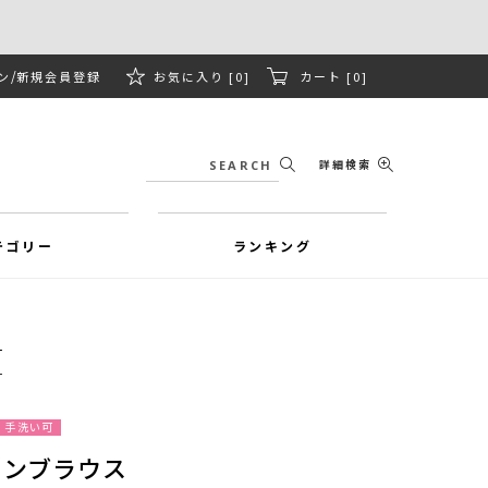
ン
新規会員登録
お気に入り [0]
カート [0]
詳細検索
テゴリー
ランキング
手洗い可
ーンブラウス