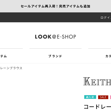
セールアイテム再入荷！完売アイテムも追加
ログイ
【KEITH/SCAPA】先行受注｜1,000円オフ
MORE SALE開催中！MAX60％OFF
イテム
ブランド
カ
レーンブラウス
再入荷
SALE
コードレ