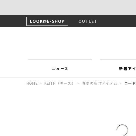
LOOK@E-SHOP
OUTLET
ニュース
新着ア
HOME
>
KEITH（キース）
>
春夏の新作アイテム
>
コード