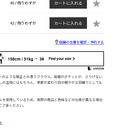
★
40 /
残りわずか
カートに入れる
★
42 /
残りわずか
カートに入れる
店舗の在庫を確認・予約する
158cm / 51kg
38
Find your size
トのような端正さの漂うブラウス。両裾のポケットが、さりげない
しの主役にはもちろん、季節の変わり目の軽やかな羽織りとしても
ルを使用しているため、実際の商品と色味などの仕様が異なる場合
ご了承ください。
ス