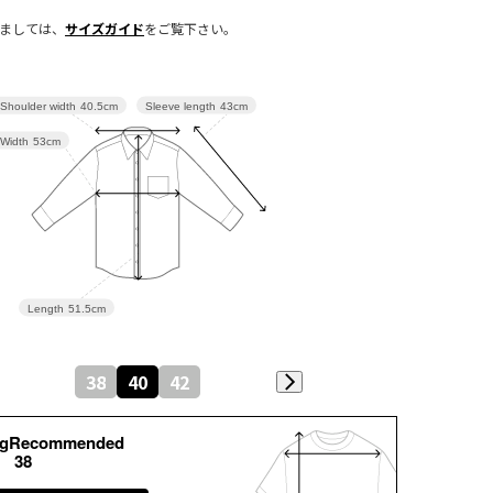
きましては、
サイズガイド
をご覧下さい。
Sleeve length
43cm
Shoulder width
40.5cm
Width
53cm
Length
51.5cm
38
40
42
kgRecommended
38