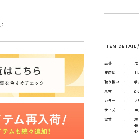
ITEM DETAIL
品番
:
78
原産国
:
中
取り扱い
:
手
素材
:
綿
カラー
:
ブ
サイズ
:
38,
実寸
:
38
40
42