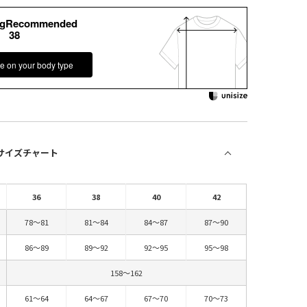
kgRecommended
38
e on your body type
 サイズチャート
36
38
40
42
78～81
81～84
84～87
87～90
86～89
89～92
92～95
95～98
158～162
61～64
64～67
67～70
70～73