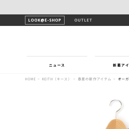
LOOK@E-SHOP
OUTLET
ニュース
新着ア
HOME
>
KEITH（キース）
>
春夏の新作アイテム
>
オー