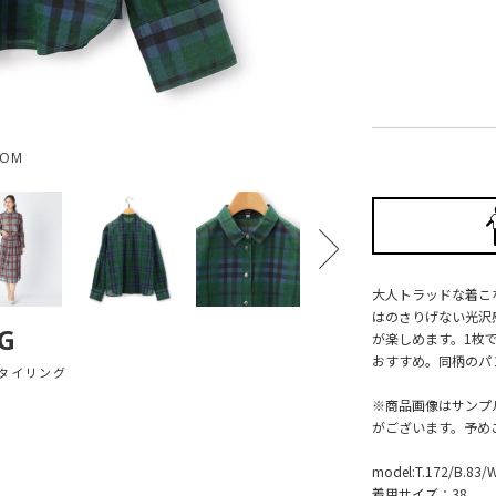
OOM
大人トラッドな着こ
はのさりげない光沢
G
が楽しめます。1枚
おすすめ。同柄のパ
タイリング
※商品画像はサンプ
がございます。予め
model:T.172/B.83/
着用サイズ：38