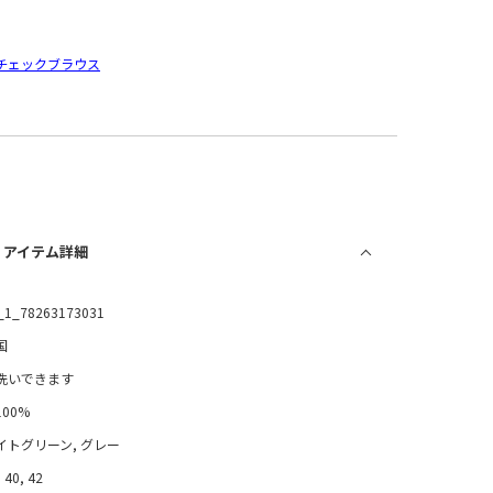
チェックブラウス
/ アイテム詳細
_1_78263173031
国
洗いできます
100%
イトグリーン, グレー
 40, 42