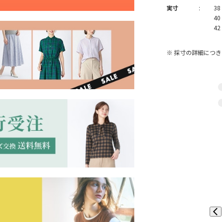
実寸
:
38
40
42
※ 採寸の詳細につ