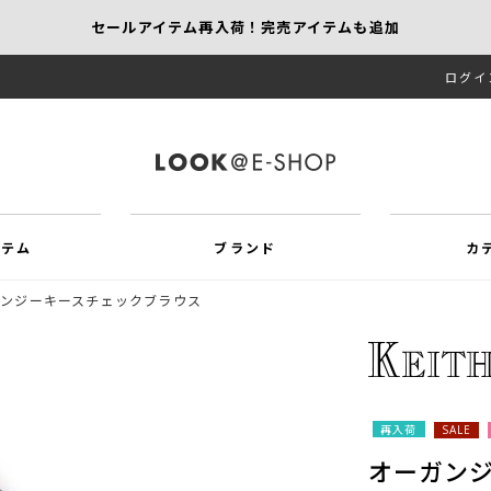
セールアイテム再入荷！完売アイテムも追加
ログイ
【KEITH/SCAPA】先行受注｜1,000円オフ
MORE SALE開催中！MAX60％OFF
イテム
ブランド
カ
ガンジーキースチェックブラウス
再入荷
SALE
オーガン