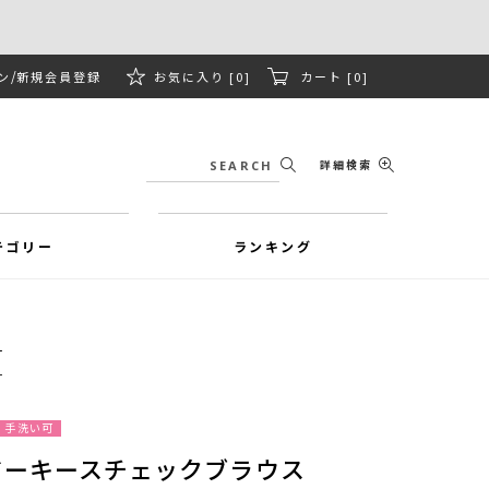
ン
新規会員登録
お気に入り [0]
カート [0]
詳細検索
テゴリー
ランキング
手洗い可
ジーキースチェックブラウス