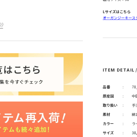
Lサイズはこちら
オーガンジーキース
ITEM DETAIL
品番
:
78
原産国
:
中
取り扱い
:
手
素材
:
綿
カラー
:
ラ
サイズ
:
38,