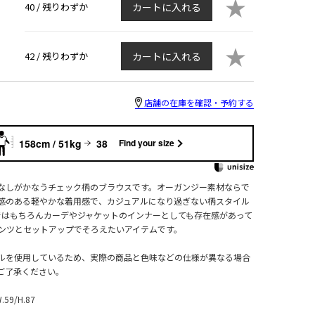
★
40 /
残りわずか
カートに入れる
★
42 /
残りわずか
カートに入れる
店舗の在庫を確認・予約する
158cm / 51kg
38
Find your size
なしがかなうチェック柄のブラウスです。オーガンジー素材ならで
感のある軽やかな着用感で、カジュアルになり過ぎない柄スタイル
ではもちろんカーデやジャケットのインナーとしても存在感があって
ンツとセットアップでそろえたいアイテムです。
ルを使用しているため、実際の商品と色味などの仕様が異なる場合
ご了承ください。
W.59/H.87