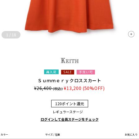
1
/
18
再入荷
手洗い可
SALE
Ｓｕｍｍｅｒｙクロススカート
¥26,400
¥13,200
(50%OFF)
(税込)
120ポイント還元
レギュラーステージ
ログインして会員ステージをチェック
カラー
サイズ / 在庫
お気に入り