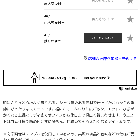
再入荷お知らせ
再入荷受付中
★
40 /
再入荷お知らせ
再入荷受付中
★
42 /
カートに入れる
残りわずか
店舗の在庫を確認・予約する
158cm / 51kg
38
Find your size
肌にさらっと心地よく着られる、シャリ感のある素材で仕上げたこれからの季
節にぴったりなスカートです。裾にかけてふわりと広がるシルエット、ひざが
かくれる上品なミディ丈でオフィスから休日まで幅広く着まわせます。ウエス
トはゴム仕様で締め付けずに楽ちん、色違いでそろえたくなるアイテムです。
※商品画像はサンプルを使用しているため、実際の商品と色味などの仕様が異
なる場合がございます。予めご了承ください。