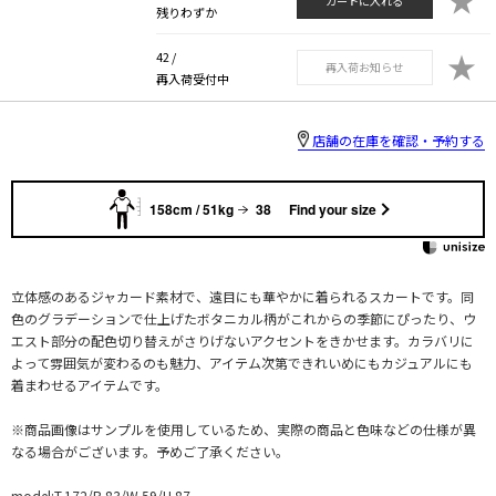
カートに入れる
残りわずか
★
42 /
再入荷お知らせ
再入荷受付中
店舗の在庫を確認・予約する
158cm / 51kg
38
Find your size
立体感のあるジャカード素材で、遠目にも華やかに着られるスカートです。同
色のグラデーションで仕上げたボタニカル柄がこれからの季節にぴったり、ウ
エスト部分の配色切り替えがさりげないアクセントをきかせます。カラバリに
よって雰囲気が変わるのも魅力、アイテム次第できれいめにもカジュアルにも
着まわせるアイテムです。
※商品画像はサンプルを使用しているため、実際の商品と色味などの仕様が異
なる場合がございます。予めご了承ください。
model:T.172/B.83/W.59/H.87