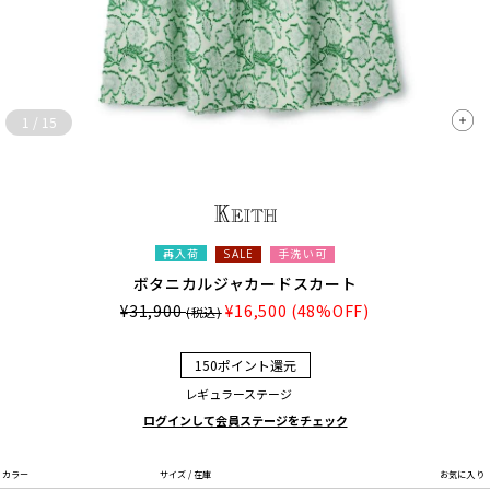
1
/
15
再入荷
手洗い可
SALE
ボタニカルジャカードスカート
¥31,900
¥16,500
(48%OFF)
(税込)
150ポイント還元
レギュラーステージ
ログインして会員ステージをチェック
カラー
サイズ / 在庫
お気に入り