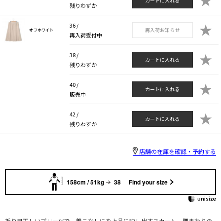
カートに入れる
残りわずか
★
36 /
再入荷お知らせ
オフホワイト
再入荷受付中
★
38 /
カートに入れる
残りわずか
★
40 /
カートに入れる
販売中
★
42 /
カートに入れる
残りわずか
店舗の在庫を確認・予約する
158cm / 51kg
38
Find your size
折り目正しいプリーツで、着こなしにを上品に映し出すスカート。腰まわりの