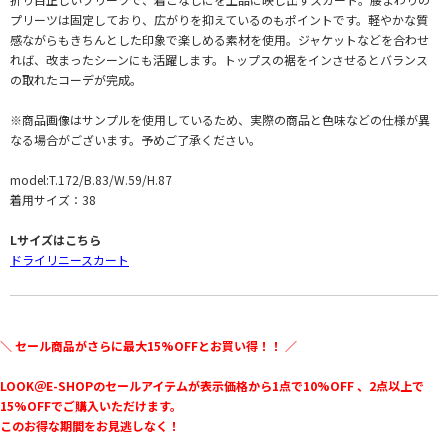
プリーツは固定しており、広がりを抑えているのもポイントです。軽やかな質
感ながらもきちんとした印象で楽しめる素材を使用。ジャケットなどを合わせ
れば、改まったシーンにも活躍します。トップスの裾をインさせるとバランス
の取れたコーデが完成。
※商品画像はサンプルを使用しているため、実際の商品と色味などの仕様が異
なる場合がございます。予めご了承ください。
model:T.172/B.83/W.59/H.87
着用サイズ：38
Lサイズはこちら
ドライリニースカート
＼ セール商品がさらに最大15%OFFとお買い得！！ ／
LOOK＠E-SHOPのセールアイテムが表示価格から1点で10%OFF 、2点以上で
15%OFFでご購入いただけます。
このお得な期間をお見逃しなく！