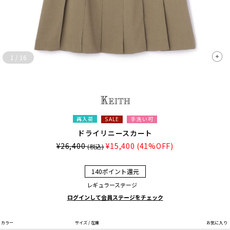
1
/
16
再入荷
手洗い可
SALE
ドライリニースカート
¥26,400
¥15,400
(41%OFF)
(税込)
140ポイント還元
レギュラーステージ
ログインして会員ステージをチェック
カラー
サイズ / 在庫
お気に入り