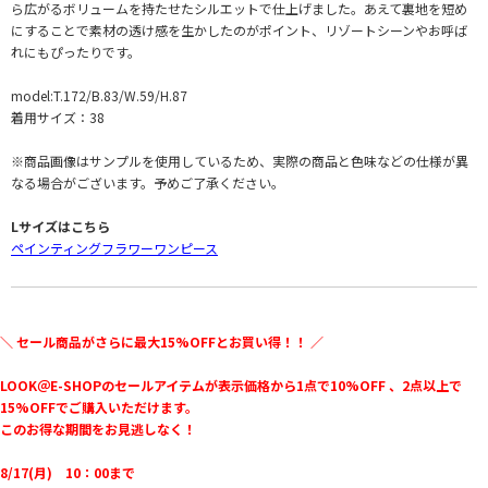
ら広がるボリュームを持たせたシルエットで仕上げました。あえて裏地を短め
にすることで素材の透け感を生かしたのがポイント、リゾートシーンやお呼ば
れにもぴったりです。
model:T.172/B.83/W.59/H.87
着用サイズ：38
※商品画像はサンプルを使用しているため、実際の商品と色味などの仕様が異
なる場合がございます。予めご了承ください。
Lサイズはこちら
ペインティングフラワーワンピース
＼ セール商品がさらに最大15%OFFとお買い得！！ ／
LOOK＠E-SHOPのセールアイテムが表示価格から1点で10%OFF 、2点以上で
15%OFFでご購入いただけます。
このお得な期間をお見逃しなく！
8/17(月) 10：00まで