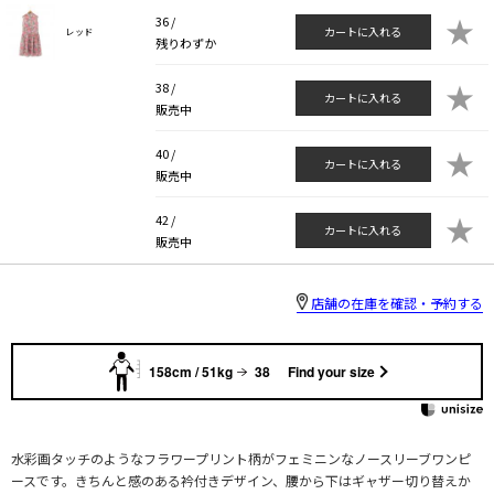
★
36 /
カートに入れる
レッド
残りわずか
★
38 /
カートに入れる
販売中
★
40 /
カートに入れる
販売中
★
42 /
カートに入れる
販売中
店舗の在庫を確認・予約する
158cm / 51kg
38
Find your size
水彩画タッチのようなフラワープリント柄がフェミニンなノースリーブワンピ
ースです。きちんと感のある衿付きデザイン、腰から下はギャザー切り替えか