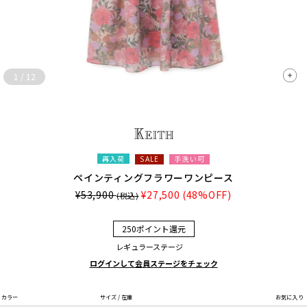
1
/
12
再入荷
手洗い可
SALE
ペインティングフラワーワンピース
¥53,900
¥27,500
(48%OFF)
(税込)
250ポイント還元
レギュラーステージ
ログインして会員ステージをチェック
カラー
サイズ / 在庫
お気に入り