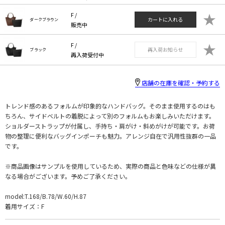
★
F /
カートに入れる
ダークブラウン
販売中
★
F /
再入荷お知らせ
ブラック
再入荷受付中
店舗の在庫を確認・予約する
トレンド感のあるフォルムが印象的なハンドバッグ。そのまま使用するのはも
ちろん、サイドベルトの着脱によって別のフォルムもお楽しみいただけます。
ショルダーストラップが付属し、手持ち・肩がけ・斜めがけが可能です。お荷
物の整理に便利なバッグインポーチも魅力。アレンジ自在で汎用性抜群の一品
です。
※商品画像はサンプルを使用しているため、実際の商品と色味などの仕様が異
なる場合がございます。予めご了承ください。
model:T.168/B.78/W.60/H.87
着用サイズ：F