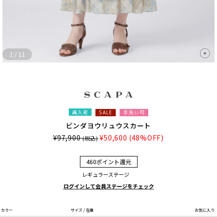
1
/
11
再入荷
手洗い可
SALE
ビンダヨウリュウスカート
¥97,900
¥50,600
(48%OFF)
(税込)
460ポイント還元
レギュラーステージ
ログインして会員ステージをチェック
カラー
サイズ / 在庫
お気に入り