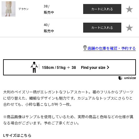
★
38 /
カートに入れる
ブラウン
販売中
★
40 /
カートに入れる
販売中
店舗の在庫を確認・予約する
158cm / 51kg
38
Find your size
大判のペイズリー柄がエレガントなフレアスカート。裾のフリルからプリーツ
に切り替えた、繊細なデザインも魅力です。カジュアルなトップスにさらりと
合わせても、小粋な着こなしが叶う一枚。
※商品画像はサンプルを使用しているため、実際の商品と色味などの仕様が異
なる場合がございます。予めご了承ください。
Lサイズはこちら